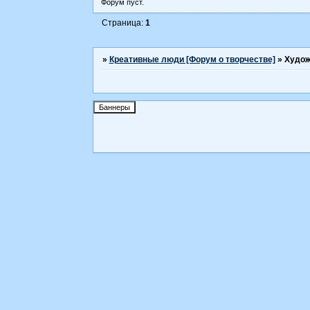
Форум пуст.
Страница:
1
»
Креативные люди [Форум о творчестве]
»
Худож