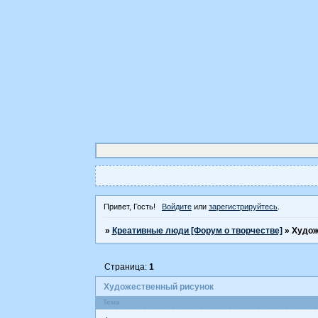
Привет, Гость!
Войдите
или
зарегистрируйтесь
.
»
Креативные люди [Форум о творчестве]
»
Худож
Страница:
1
Художественный рисунок
Тема