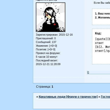
Если Вы заб
1. Ваш ник
2. Желаем
Код:
Зарегистрирован
: 2015-12-16
Приглашений:
0
[quote][
Сообщений:
137
ответ

Уважение:
[+0/-0]
[b]2. Жел
Позитив:
[+0/-0]
ответ[/q
Провел на форуме:
5 часов 10 минут
Последний визит:
2015-12-21 11:28:09
0
Страница:
1
»
Креативные люди [Форум о творчестве]
»
Госте