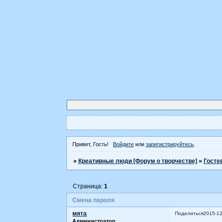
Привет, Гость!
Войдите
или
зарегистрируйтесь
.
»
Креативные люди [Форум о творчестве]
»
Госте
Страница:
1
Смена пароля
мята
Поделиться
2015-12
Администратор