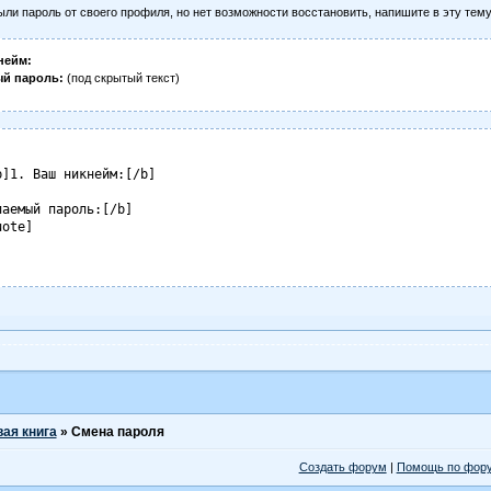
ыли пароль от своего профиля, но нет возможности восстановить, напишите в эту тем
нейм:
ый пароль:
(под скрытый текст)
b]1. Ваш никнейм:[/b]

аемый пароль:[/b] 

uote]
вая книга
»
Смена пароля
Создать форум
|
Помощь по фор