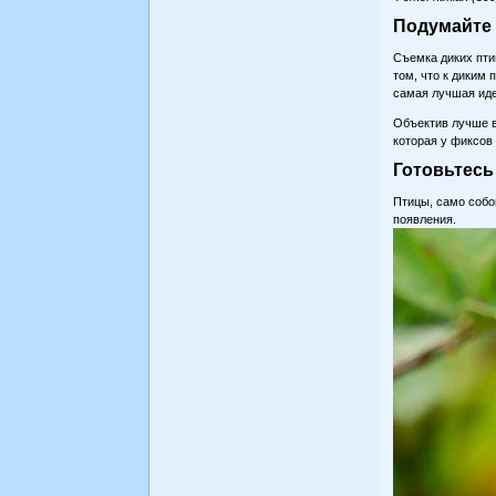
Подумайте 
Съемка диких пти
том, что к диким
самая лучшая иде
Объектив лучше в
которая у фиксов
Готовьтесь
Птицы, само собой
появления.