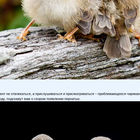
ент не отвлекаться, а прислушиваться и присматриваться – приближающееся чирикань
оду, подскажут вам о скором появлении пернатых.