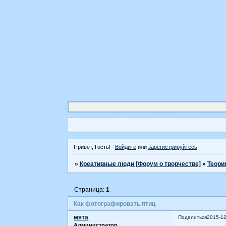
Привет, Гость!
Войдите
или
зарегистрируйтесь
.
»
Креативные люди [Форум о творчестве]
»
Теори
Страница:
1
Как фотографировать птиц
мята
Поделиться
2015-12
Администратор