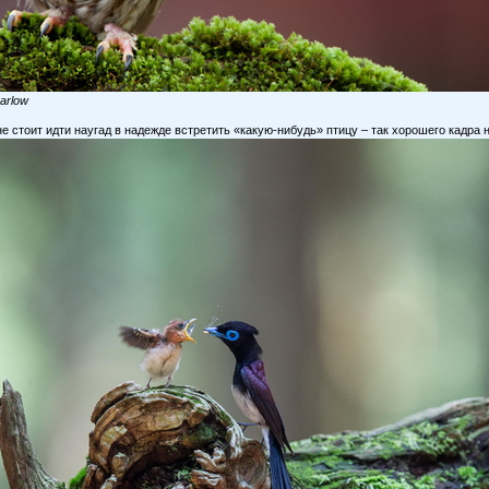
arlow
е стоит идти наугад в надежде встретить «какую-нибудь» птицу – так хорошего кадра н