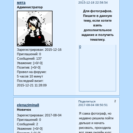
мята
2015-12-18 22:58:54
Администратор
Для фотографов.
Пишите в данную
тему, если хотите
взять
дополнительное
задание и получить
тематику.
0
Зарегистрирован
: 2015-12-16
Приглашений:
0
Сообщений:
137
Уважение:
[+0/-0]
Позитив:
[+0/-0]
Провел на форуме:
5 часов 10 минут
Последний визит:
2015-12-21 11:28:09
2
Поделиться
elenazimina8
2017-08-04 08:50:51
Новичок
Я сама фотограф, но
Зарегистрирован
: 2017-08-04
недавно решила пойти
Приглашений:
0
дальше и начать
Сообщений:
2
рисовать, проходила
Уважение:
[+0/-0]
вот даже онлайн курс