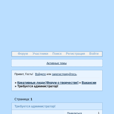
Форум
Участники
Поиск
Регистрация
Войти
Активные темы
Привет, Гость!
Войдите
или
зарегистрируйтесь
.
»
Креативные люди [Форум о творчестве]
»
Вакансии
»
Требуется администратор!
Страница:
1
Требуется администратор!
1
Поделиться