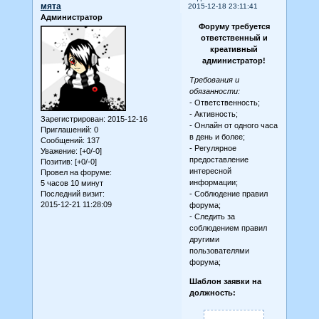
мята
2015-12-18 23:11:41
Администратор
Форуму требуется
ответственный и
креативный
администратор!
Требования и
обязанности:
- Ответственность;
- Активность;
Зарегистрирован
: 2015-12-16
- Онлайн от одного часа
Приглашений:
0
в день и более;
Сообщений:
137
- Регулярное
Уважение:
[+0/-0]
предоставление
Позитив:
[+0/-0]
интересной
Провел на форуме:
информации;
5 часов 10 минут
Последний визит:
- Соблюдение правил
2015-12-21 11:28:09
форума;
- Следить за
соблюдением правил
другими
пользователями
форума;
Шаблон заявки на
должность: